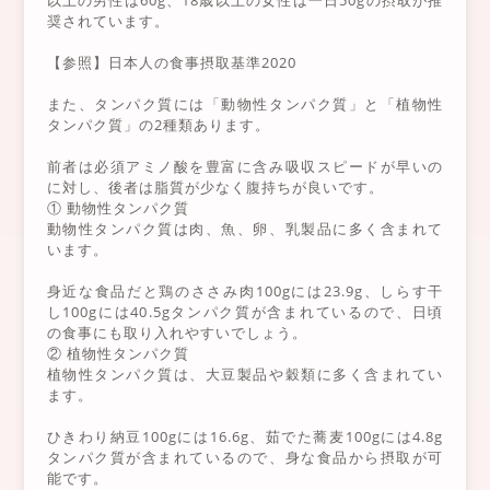
以上の男性は60g、18歳以上の女性は一日50gの摂取が推
奨されています。
【参照】日本人の食事摂取基準2020
また、タンパク質には「動物性タンパク質」と「植物性
タンパク質」の2種類あります。
前者は必須アミノ酸を豊富に含み吸収スピードが早いの
に対し、後者は脂質が少なく腹持ちが良いです。
① 動物性タンパク質
動物性タンパク質は肉、魚、卵、乳製品に多く含まれて
います。
身近な食品だと鶏のささみ肉100gには23.9g、しらす干
し100gには40.5gタンパク質が含まれているので、日頃
の食事にも取り入れやすいでしょう。
② 植物性タンパク質
植物性タンパク質は、大豆製品や穀類に多く含まれてい
ます。
ひきわり納豆100gには16.6g、茹でた蕎麦100gには4.8g
タンパク質が含まれているので、身な食品から摂取が可
能です。