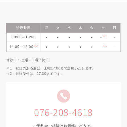
診療時間
月
火
水
木
金
土
日
※1
09:00～13:00
●
●
●
●
●
－
－
※2
※1
14:00～18:00
●
●
●
●
●
－
－
休診日： 土曜 / 日曜 / 祝日
※1 祝日のある週は、土曜17:00まで診療いたします。
※2 最終受付は、17:30までです。
076-208-4618
ご予約やご相談はお気軽にどうぞ。