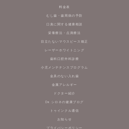
料金表
むし歯・歯周病の予防
口臭に関する健康相談
栄養療法・点滴療法
目立たないマウスピース矯正
レーザーホワイトニング
歯科口腔外科診療
小児メンテナンスプログラム
金具のない入れ歯
金属アレルギー
ドクター紹介
Dr.シロネの健康ブログ
トゥインクル通信
お知らせ
プライバシーポリシー