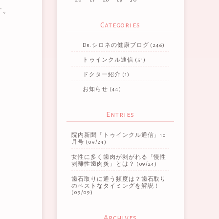
す。
Categories
Dr.シロネの健康ブログ
(246)
トゥインクル通信
(51)
ドクター紹介
(1)
お知らせ
(44)
Entries
院内新聞「トゥインクル通信」10
月号
(09/24)
女性に多く歯肉が剥がれる「慢性
剥離性歯肉炎」とは？
(09/24)
歯石取りに通う頻度は？歯石取り
のベストなタイミングを解説！
(09/09)
Archives