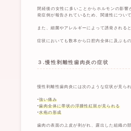
閉経後の女性に多いことからホルモンの影響
発症例が報告されているため、関連性につい
また、細菌やアレルギーによって誘発される
症状においても数本から口腔内全体に及ぶも
３.慢性剥離性歯肉炎の症状
慢性剥離性歯肉炎には次のような症状が見ら
•
強い痛み
•
歯肉全体に帯状の浮腫性紅斑が見られる
•
水疱の形成
歯肉の表面の上皮が剥がれ、露出した組織の