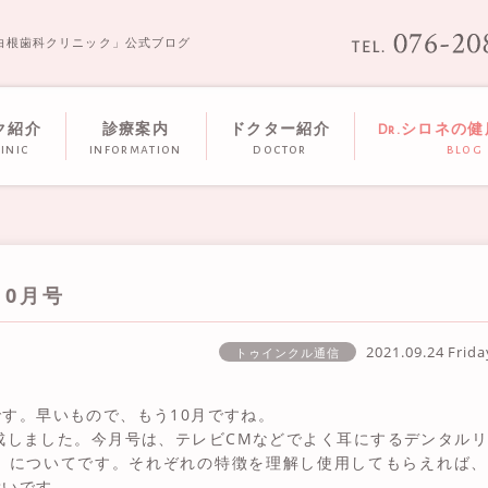
白根歯科クリニック」公式ブログ
ク紹介
診療案内
ドクター紹介
Dr.シロネの
inic
information
doctor
blog
0月号
2021.09.24 Frid
トゥインクル通信
す。早いもので、もう10月ですね。
成しました。今月号は、テレビCMなどでよく耳にするデンタル
）についてです。それぞれの特徴を理解し使用してもらえれば、
幸いです。