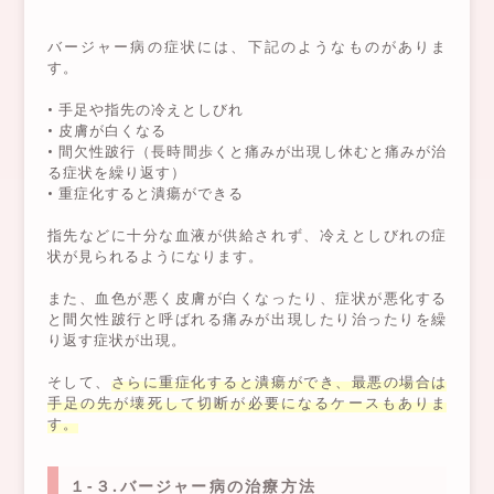
バージャー病の症状には、下記のようなものがありま
す。
• 手足や指先の冷えとしびれ
• 皮膚が白くなる
• 間欠性跛行（長時間歩くと痛みが出現し休むと痛みが治
る症状を繰り返す）
• 重症化すると潰瘍ができる
指先などに十分な血液が供給されず、冷えとしびれの症
状が見られるようになります。
また、血色が悪く皮膚が白くなったり、症状が悪化する
と間欠性跛行と呼ばれる痛みが出現したり治ったりを繰
り返す症状が出現。
そして、
さらに重症化すると潰瘍ができ、最悪の場合は
手足の先が壊死して切断が必要になるケースもありま
す。
１-３.バージャー病の治療方法