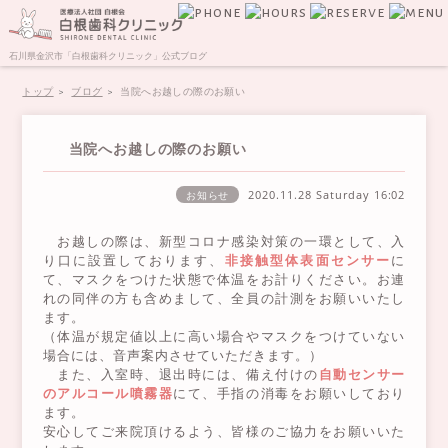
石川県金沢市「白根歯科クリニック」公式ブログ
トップ
ブログ
当院へお越しの際のお願い
当院へお越しの際のお願い
2020.11.28 Saturday
16:02
お知らせ
お越しの際は、新型コロナ感染対策の一環として、入
り口に設置しております、
非接触型体表面センサー
に
て、マスクをつけた状態で体温をお計りください。お連
れの同伴の方も含めまして、全員の計測をお願いいたし
ます。
（体温が規定値以上に高い場合やマスクをつけていない
場合には、音声案内させていただきます。）
また、入室時、退出時には、備え付けの
自動センサー
のアルコール噴霧器
にて、手指の消毒をお願いしており
ます。
安心してご来院頂けるよう、皆様のご協力をお願いいた