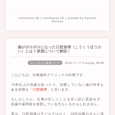
comments (0)
|
trackbacks (0)
| posted by
Kazuaki
Shirone
歯がボロボロになった口腔崩壊（こうくうほうか
い）とは？原因について解説！
2020.11.17 Tuesday
08:48
Dr.シロネの健康ブログ
こんにちは。白根歯科クリニックの白根です。
10本以上の虫歯があったり、治療していない歯が何本も
ある状態を「
口腔崩壊
」と言います。
もしかしたら、仕事が忙しいことを言い訳に受診せず、
虫歯や歯周病を放置している方もいるかもしれません。
実は、口腔崩壊は子どもではなく、20代以降の大人に深