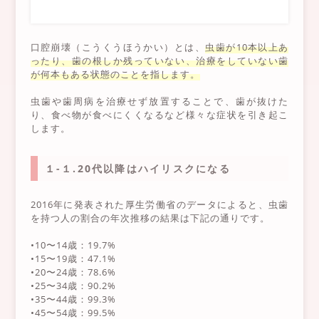
口腔崩壊（こうくうほうかい）とは、
虫歯が10本以上あ
ったり、歯の根しか残っていない、治療をしていない歯
が何本もある状態のことを指します。
虫歯や歯周病を治療せず放置することで、歯が抜けた
り、食べ物が食べにくくなるなど様々な症状を引き起こ
します。
１-１.20代以降はハイリスクになる
2016年に発表された厚生労働省のデータによると、虫歯
を持つ人の割合の年次推移の結果は下記の通りです。
•10〜14歳：19.7%
•15〜19歳：47.1%
•20〜24歳：78.6%
•25〜34歳：90.2%
•35〜44歳：99.3%
•45〜54歳：99.5%