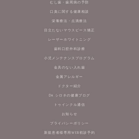
むし歯・歯周病の予防
口臭に関する健康相談
栄養療法・点滴療法
目立たないマウスピース矯正
レーザーホワイトニング
歯科口腔外科診療
小児メンテナンスプログラム
金具のない入れ歯
金属アレルギー
ドクター紹介
Dr.シロネの健康ブログ
トゥインクル通信
お知らせ
プライバシーポリシー
新規患者様専用WEB初診予約