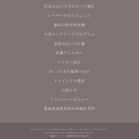
目立たないマウスピース矯正
レーザーホワイトニング
歯科口腔外科診療
小児メンテナンスプログラム
金具のない入れ歯
金属アレルギー
ドクター紹介
Dr.シロネの健康ブログ
トゥインクル通信
お知らせ
プライバシーポリシー
新規患者様専用WEB初診予約
Copyright © Shirone Dental Clinic. All Rights Reserved.
Designed by
IN-A-TRANZ Web design
.
無断リンク・無断転載引用厳禁