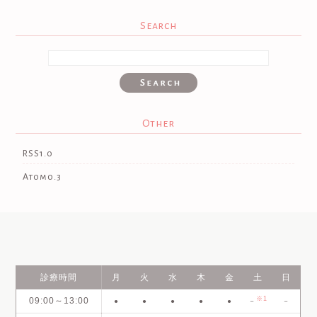
Search
Other
RSS1.0
Atom0.3
診療時間
月
火
水
木
金
土
日
※1
09:00～13:00
●
●
●
●
●
－
－