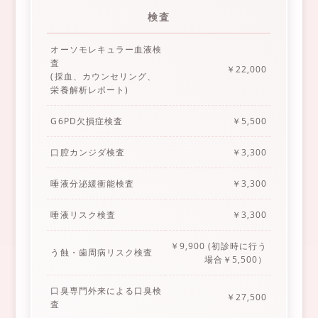
検査
オーソモレキュラー血液検
査
￥22,000
(採血、カウンセリング、
栄養解析レポート)
G6PD欠損症検査
￥5,500
口腔カンジダ検査
￥3,300
唾液分泌緩衝能検査
￥3,300
唾液リスク検査
￥3,300
￥9,900 (初診時に行う
う蝕・歯周病リスク検査
場合￥5,500）
口臭専門外来による口臭検
￥27,500
査