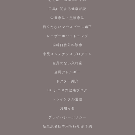
口臭に関する健康相談
栄養療法・点滴療法
目立たないマウスピース矯正
レーザーホワイトニング
歯科口腔外科診療
小児メンテナンスプログラム
金具のない入れ歯
金属アレルギー
ドクター紹介
Dr.シロネの健康ブログ
トゥインクル通信
お知らせ
プライバシーポリシー
新規患者様専用WEB初診予約