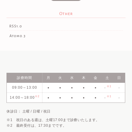
Other
RSS1.0
Atom0.3
診療時間
月
火
水
木
金
土
日
※1
09:00～13:00
●
●
●
●
●
－
－
※2
※1
14:00～18:00
●
●
●
●
●
－
－
休診日： 土曜 / 日曜 / 祝日
※1 祝日のある週は、土曜17:00まで診療いたします。
※2 最終受付は、17:30までです。