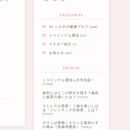
Categories
Dr.シロネの健康ブログ
(246)
トゥインクル通信
(51)
ドクター紹介
(1)
お知らせ
(44)
Entries
トゥインクル通信12月号完成！
(11/29)
歯肉とはどこの部分を指す？歯肉
と歯茎の違いとは？
(11/27)
ストレスが原因！？歯を食いしば
る「クレンチング症候群」とは？
(11/15)
ガマンは禁物！キケンな親知らず
の痛み（智歯周囲炎）
(11/05)