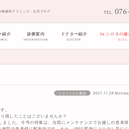
白根歯科クリニック」公式ブログ
ク紹介
診療案内
ドクター紹介
Dr.シロネの
inic
information
doctor
blog
2021.11.29 Mond
トゥインクル通信
です。
やり残したことはございませんか？
成しました。今号の特集は、当院にメンテナンスでお越しの患者
来院の患者様に配布中です。また、JPEG変換により少し見に