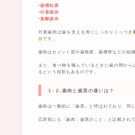
•
歯槽粘膜
•
付着歯肉
•
遊離歯肉
付着歯肉は歯を支える骨にしっかりくっつき
分
です。
歯肉はセメント質や歯根膜、歯槽骨などの組
また、食べ物を噛んでいるときに歯の間から
るという役割もあるのです。
１-２.歯肉と歯茎の違いは？
歯肉は一般的に「歯茎」と呼ばれており、同
広辞苑にも「歯肉：歯茎のこと」と記載され