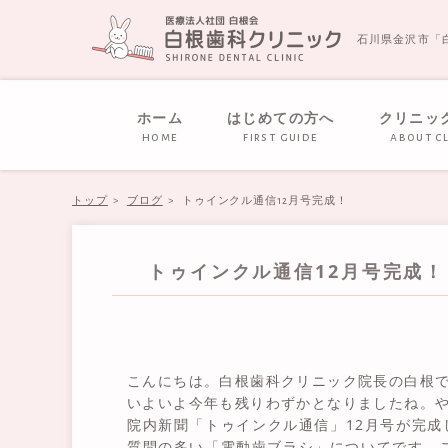
石川県金沢市「
ホーム
はじめての方へ
クリニッ
home
first guide
about cl
トップ
ブログ
トゥインクル通信12月号完成！
トゥインクル通信12月号完成！
こんにちは。白根歯科クリニック院長の白根
いよいよ今年も残りわずかとなりましたね。
院内新聞「トゥインクル通信」12月号が完
質問の多い「電動歯ブラシ」についてです。ご