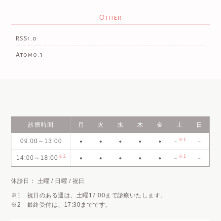
Other
RSS1.0
Atom0.3
診療時間
月
火
水
木
金
土
日
※1
09:00～13:00
●
●
●
●
●
－
－
※2
※1
14:00～18:00
●
●
●
●
●
－
－
休診日： 土曜 / 日曜 / 祝日
※1 祝日のある週は、土曜17:00まで診療いたします。
※2 最終受付は、17:30までです。