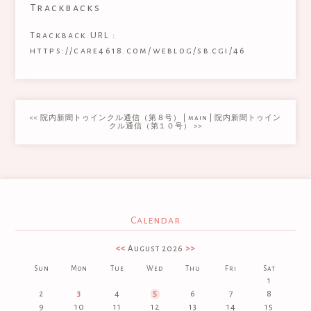
Trackbacks
Trackback URL :
https://care4618.com/weblog/sb.cgi/46
<< 院内新聞トゥインクル通信（第８号）
|
main
|
院内新聞トゥイン
クル通信（第１０号） >>
Calendar
<<
August 2026
>>
Sun
Mon
Tue
Wed
Thu
Fri
Sat
1
2
3
4
5
6
7
8
9
10
11
12
13
14
15