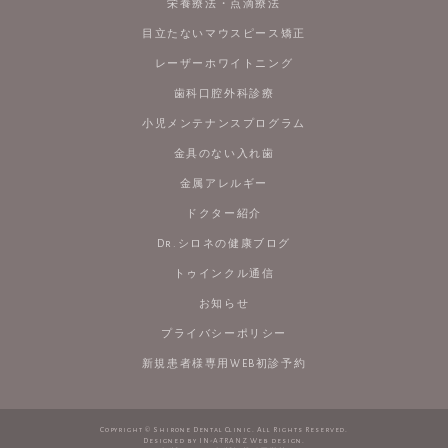
栄養療法・点滴療法
目立たないマウスピース矯正
レーザーホワイトニング
歯科口腔外科診療
小児メンテナンスプログラム
金具のない入れ歯
金属アレルギー
ドクター紹介
Dr.シロネの健康ブログ
トゥインクル通信
お知らせ
プライバシーポリシー
新規患者様専用WEB初診予約
Copyright © Shirone Dental Clinic. All Rights Reserved.
Designed by IN-A-TRANZ Web design.