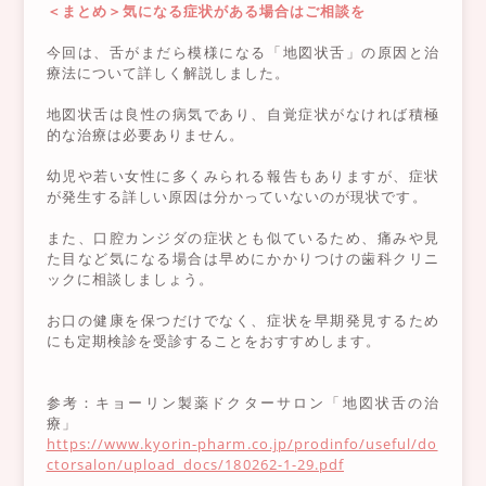
＜まとめ＞気になる症状がある場合はご相談を
今回は、舌がまだら模様になる「地図状舌」の原因と治
療法について詳しく解説しました。
地図状舌は良性の病気であり、自覚症状がなければ積極
的な治療は必要ありません。
幼児や若い女性に多くみられる報告もありますが、症状
が発生する詳しい原因は分かっていないのが現状です。
また、口腔カンジダの症状とも似ているため、痛みや見
た目など気になる場合は早めにかかりつけの歯科クリニ
ックに相談しましょう。
お口の健康を保つだけでなく、症状を早期発見するため
にも定期検診を受診することをおすすめします。
参考：キョーリン製薬ドクターサロン「地図状舌の治
療」
https://www.kyorin-pharm.co.jp/prodinfo/useful/do
ctorsalon/upload_docs/180262-1-29.pdf