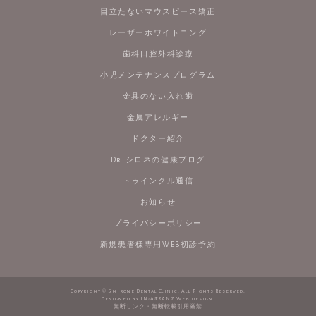
目立たないマウスピース矯正
レーザーホワイトニング
歯科口腔外科診療
小児メンテナンスプログラム
金具のない入れ歯
金属アレルギー
ドクター紹介
Dr.シロネの健康ブログ
トゥインクル通信
お知らせ
プライバシーポリシー
新規患者様専用WEB初診予約
Copyright © Shirone Dental Clinic. All Rights Reserved.
Designed by
IN-A-TRANZ Web design
.
無断リンク・無断転載引用厳禁