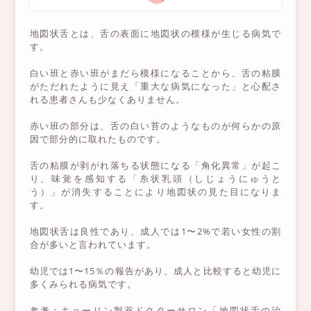
地図状舌とは、舌の表面に地図状の模様が生じる病気で
す。
白い班と赤い班がまだら模様になることから、舌の粘膜
がただれたように見え「重大な病気になった」と心配さ
れる患者さんも少なくありません。
赤い班の部分は、舌の白い苔のようなものが何らかの原
因で部分的に取れたものです。
舌の粘膜が剥がれ落ちる状態になる「角化異常」が起こ
り、味覚を感知する「糸状乳頭（しじょうにゅうと
う）」が消失することにより地図状の見た目になりま
す。
地図状舌は良性であり、成人では1〜2%で若い女性の割
合が多いと言われています。
幼児では1〜15％の報告があり、成人と比較すると幼児に
多くみられる病気です。
参考：キョーリン製薬ドクターサロン「地図状舌の治