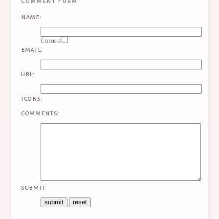
Comment Form
name:
Cookie
email:
url:
icons:
comments:
submit