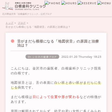
石川県金沢市「白根歯科クリニック」公式ブログ
トップ
ブログ
舌がまだら模様になる「地図状舌」の原因と治療法は？
舌がまだら模様になる「地図状舌」の原因と治療
法は？
2022.01.20 Thursday
18:23
Dr.シロネの健康ブログ
こんにちは。金沢市の歯医者、白根歯科クリニック院長
の白根です。
地図状舌とは、舌の表面に
白い班と赤い班がまだらに生
じる
病気です。
まだら模様は
日によって位置や形が変わる
などの特徴が
あります。
原因は解明されておらず、幼児や若い女性に多くみられ