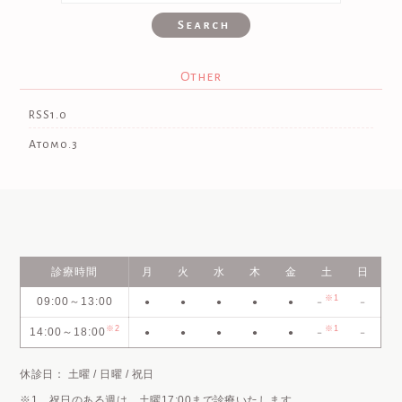
Other
RSS1.0
Atom0.3
診療時間
月
火
水
木
金
土
日
※1
09:00～13:00
●
●
●
●
●
－
－
※2
※1
14:00～18:00
●
●
●
●
●
－
－
休診日： 土曜 / 日曜 / 祝日
※1 祝日のある週は、土曜17:00まで診療いたします。