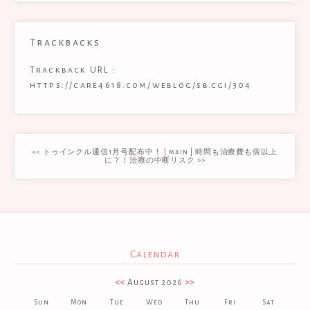
Trackbacks
Trackback URL :
https://care4618.com/weblog/sb.cgi/304
<< トゥインクル通信1月号配布中！
|
main
|
時間も治療費も倍以上
に？！治療の中断リスク >>
Calendar
<<
August 2026
>>
Sun
Mon
Tue
Wed
Thu
Fri
Sat