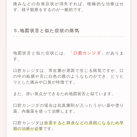
痛みなどの自覚症状が消失すれば、積極的な治療はせ
ず、様子観察をするのが一般的です。
５.地図状舌と似た症状の病気
地図状舌と似た症状には、「
口腔カンジダ
」がありま
す。
口腔カンジダは、常在菌が原因で生じる病気ですが、口
の中の粘膜や舌に白色の膜のようなものができ、ヒリヒ
リとした痛みや口臭が特徴です。
また、赤い斑点ができるため地図状舌と似ています。
口腔カンジダの場合は抗真菌剤が入ったうがい薬や塗り
薬、内服薬を使って治療します。
口腔カンジダは
放置すると肺炎などの原因になるため早
期の治療が必要
です。