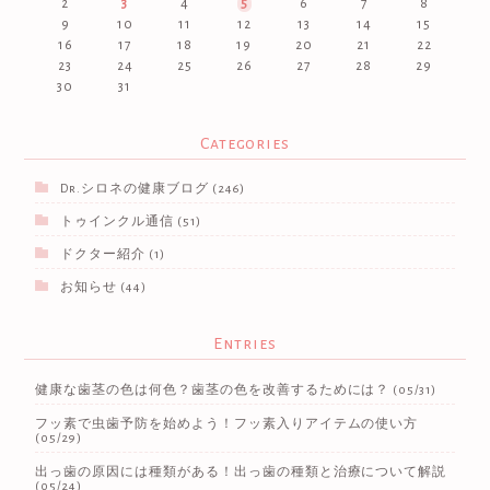
2
3
4
5
6
7
8
9
10
11
12
13
14
15
16
17
18
19
20
21
22
23
24
25
26
27
28
29
30
31
Categories
Dr.シロネの健康ブログ
(246)
トゥインクル通信
(51)
ドクター紹介
(1)
お知らせ
(44)
Entries
健康な歯茎の色は何色？歯茎の色を改善するためには？
(05/31)
フッ素で虫歯予防を始めよう！フッ素入りアイテムの使い方
(05/29)
出っ歯の原因には種類がある！出っ歯の種類と治療について解説
(05/24)