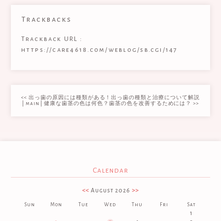
Trackbacks
Trackback URL :
https://care4618.com/weblog/sb.cgi/147
<< 出っ歯の原因には種類がある！出っ歯の種類と治療について解説
|
main
|
健康な歯茎の色は何色？歯茎の色を改善するためには？ >>
Calendar
<<
August 2026
>>
Sun
Mon
Tue
Wed
Thu
Fri
Sat
1