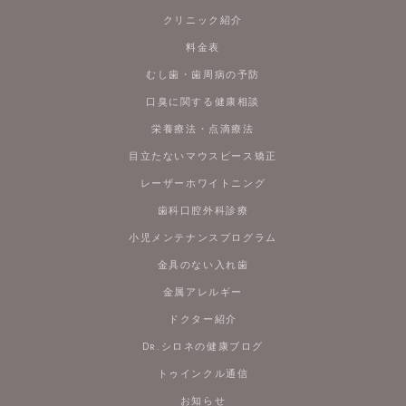
クリニック紹介
料金表
むし歯・歯周病の予防
口臭に関する健康相談
栄養療法・点滴療法
目立たないマウスピース矯正
レーザーホワイトニング
歯科口腔外科診療
小児メンテナンスプログラム
金具のない入れ歯
金属アレルギー
ドクター紹介
Dr.シロネの健康ブログ
トゥインクル通信
お知らせ