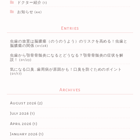
ドクター紹介
(1)
お知らせ
(44)
Entries
虫歯の放置は脳膿瘍（のうのうよう）のリスクを高める！虫歯と
脳膿瘍の関係
(01/28)
虫歯から顎骨骨髄炎になるとどうなる？顎骨骨髄炎の症状を解
説！
(01/23)
気になる口臭…歯周病が原因かも！口臭を防ぐためのポイント
(01/17)
Archives
August 2026
(2)
July 2026
(1)
April 2026
(1)
January 2026
(1)