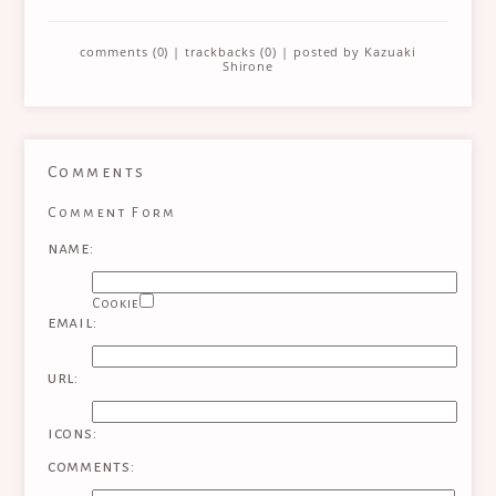
comments (0)
|
trackbacks (0)
| posted by
Kazuaki
Shirone
Comments
Comment Form
name:
Cookie
email:
url:
icons:
comments: