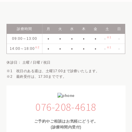
診療時間
月
火
水
木
金
土
日
※1
09:00～13:00
●
●
●
●
●
－
－
※2
※1
14:00～18:00
●
●
●
●
●
－
－
休診日： 土曜 / 日曜 / 祝日
※1 祝日のある週は、土曜17:00まで診療いたします。
※2 最終受付は、17:30までです。
076-208-4618
ご予約やご相談はお気軽にどうぞ。
(診療時間内受付)