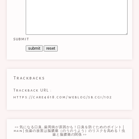
submit
Trackbacks
Trackback URL :
https://care4618.com/weblog/sb.cgi/102
<< 気になる口臭…歯周病が原因かも！口臭を防ぐためのポイント
|
main
|
虫歯の放置は脳膿瘍（のうのうよう）のリスクを高める！虫
歯と脳膿瘍の関係 >>