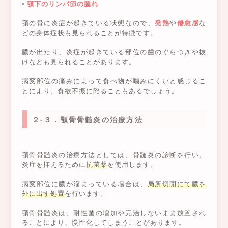
•
顎下のリンパ節の腫れ
顎の骨に炎症が起きている状態なので、
発熱
や
倦怠感
な
どの身体症状も見られることが特徴です。
膿が出たり、炎症が起きている部位の歯のぐらつきや抜
けなども見られることがあります。
病変部位の痛みによって食べ物が噛みにくいと感じるこ
とにより、食欲不振に陥ることもあるでしょう。
２-３．顎骨骨髄炎の治療方法
顎骨骨髄炎の治療方法としては、骨髄炎の診断を行い、
炎症を抑えるために
抗菌薬
を使用します。
病変部位に膿が溜まっている場合は、
局所切開にて膿を
外に出す処置
を行います。
顎骨骨髄炎は、耐性菌の増加や完治しないまま放置され
ることにより、慢性化してしまうことがあります。