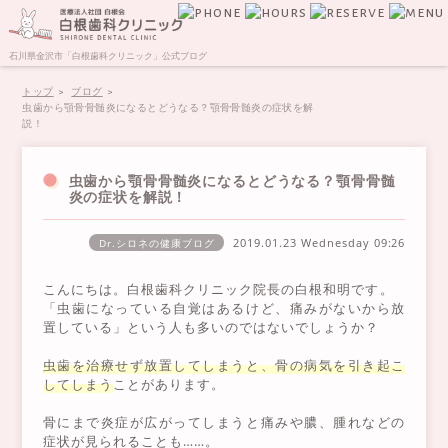
石川県金沢市「白根歯科クリニック」公式ブログ
トップ
ブログ
虫歯から顎骨骨髄炎になるとどうなる？顎骨骨髄炎の症状を解
説！
虫歯から顎骨骨髄炎になるとどうなる？顎骨骨髄
炎の症状を解説！
2019.01.23 Wednesday
09:26
Dr.シロネの健康ブログ
こんにちは。白根歯科クリニック院長の白根和明です。
「虫歯になっている自覚はあるけど、痛みがないから放
置している」という人も多いのではないでしょうか？
虫歯を治療せず放置してしまうと、骨の病気を引き起こ
してしまう
ことがあります。
骨にまで炎症が広がってしまうと痛みや膿、腫れなどの
症状が見られることも……。