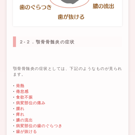
２-２．顎骨骨髄炎の症状
顎骨骨髄炎の症状としては、下記のようなものが見られ
ます。
•
発熱
•
倦怠感
•
食欲不振
•
病変部位の痛み
•
腫れ
•
痺れ
•
膿の流出
•
病変部位の歯のぐらつき
•
歯が抜ける